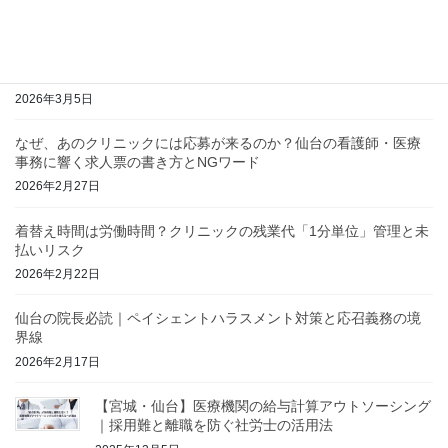
2026年3月10日
院内の写真がインスタに！？医療機関のSNS炎上・情報漏洩を防
ぐ「誓約書」と「ガイドライン」
2026年3月5日
なぜ、あのクリニックには応募が来るのか？仙台の看護師・医療
事務に響く求人票の書き方とNGワード
2026年2月27日
着替え時間は労働時間？クリニックの残業代「1分単位」管理と未
払いリスク
2026年2月22日
仙台の院長必読｜ペイシェントハラスメント対策と応召義務の境
界線
2026年2月17日
【宮城・仙台】医療機関の給与計算アウトソーシング
｜採用難と離職を防ぐ社労士の活用法