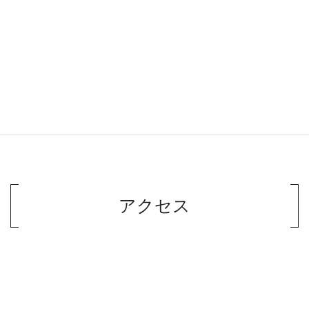
住所
〒989-2459 宮城県岩沼市たけくま3丁目9-6
電話番号
0223-23-8233
URL
https://www.sr-kikuchi.com/
営業時間
9：00～18：00
休業日
日曜日
アクセス